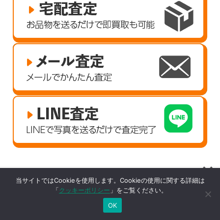
当サイトではCookieを使用します。Cookieの使用に関する詳細は
「
クッキーポリシー
」をご覧ください。
OK
買取ジャンル