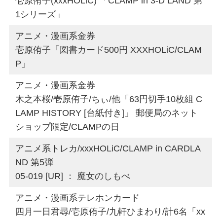
壱原侑子(xxxHOLiC) 「CLAMP in 3-D LAND 第
1シリーズ」
アニメ・漫画系金券
壱原侑子「図書カード500円 XXXHOLiC/CLAM
P」
アニメ・漫画系金券
木之本桜/壱原侑子/ちぃ/他「63円切手10枚組 C
LAMP HISTORY [台紙付き]」 郵便局のネット
ショップ限定/CLAMPの日
アニメ系トレカ/xxxHOLiC/CLAMP in CARDLA
ND 第5弾
05-019 [UR] ： 魔女のしもべ
アニメ・漫画系テレホンカード
四月一日君尋/壱原侑子/九軒ひまわり/計6名「xx