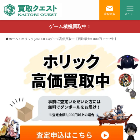
宅配買取
メニュー
ゲーム積極買取中！
ホーム
ホリック(xxxHOLiC)グッズ高価買取中【買取最大5,000円アップ中】