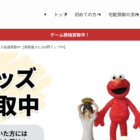
トップ
初めての方へ
宅配買取の流れ
ゲーム積極買取中！
RE)グッズ高価買取中【買取最大5,000円アップ中】