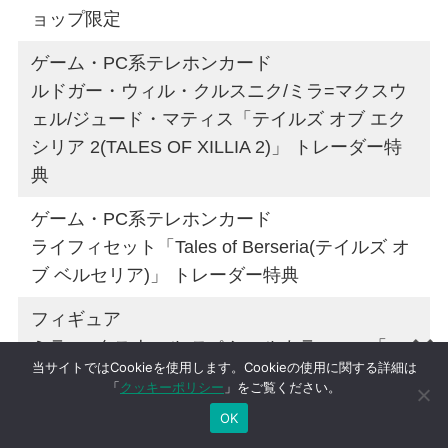
ョップ限定
ゲーム・PC系テレホンカード
ルドガー・ウィル・クルスニク/ミラ=マクスウ
ェル/ジュード・マティス「テイルズ オブ エク
シリア 2(TALES OF XILLIA 2)」 トレーダー特
典
ゲーム・PC系テレホンカード
ライフィセット「Tales of Berseria(テイルズ オ
ブ ベルセリア)」 トレーダー特典
フィギュア
ミラ=マクスウェル スペシャルカラーver. 「一
当サイトではCookieを使用します。Cookieの使用に関する詳細は
番くじ テイルズ オブ シリーズ2」 ダブルチャ
「
クッキーポリシー
」をご覧ください。
ンスキャンペーン フィギュア
OK
フィギュア