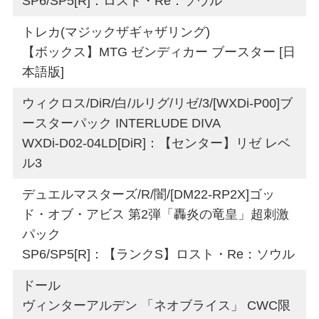
SP6/SP5[R]：ロスト・Re：ソウル
トレカ(マジックザギャザリング)
【ボックス】MTG ゼンディカー ブースター [日
本語版]
ウィクロス/DiR/白/ルリグ/リゼ/3/[WXDi-P00]ブ
ースターパック INTERLUDE DIVA
WXDi-D02-04LD[DiR]：【センター】リゼ レベ
ル3
デュエルマスターズ/R/闇/[DM22-RP2X]ゴッ
ド・オブ・アビス 第2弾「轟炎の竜皇」超刺激
パック
SP6/SP5[R]：【ランクS】ロスト・Re：ソウル
ドール
ヴィンターアルデン 「ネオブライス」 CWC限