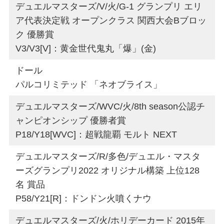
デュエルマスターズ/V/火/G-1 グランプリ エリ
ア代表決定戦 オープンクラス 関西大会Bブロッ
ク 優勝賞
V3/V3[V]：黄金世代鬼丸「爆」(金)
ドール
パルコリミテッド 「ネオブライス」
デュエルマスターズ/WVC/火/8th season公認チ
ャンピオンシップ 優勝者賞
P18/Y18[WVC]：超戦龍覇 モルト NEXT
デュエルマスターズ/R/多色/デュエル・マスタ
ーズグランプリ2022 オリジナル構築 上位128
名 賞品
P58/Y21[R]：ドンドン火噴くナウ
デュエルマスターズ/火/ホリデーカード 2015年