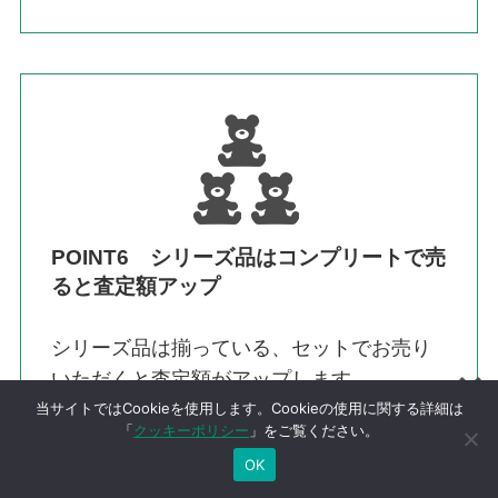
POINT6 シリーズ品はコンプリートで売
ると査定額アップ
シリーズ品は揃っている、セットでお売り
いただくと査定額がアップします。
当サイトではCookieを使用します。Cookieの使用に関する詳細は
ただし1つでも抜けていると評価が下がるの
「
クッキーポリシー
」をご覧ください。
で、なるべく揃えて売るようにすると高く
OK
売れる可能性が上がります。