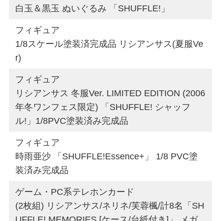
白玉＆黒玉 ぬいぐるみ 「SHUFFLE!」
フィギュア
1/8スケール塗装済完成品 リシアンサス(夏服Ve
r)
フィギュア
リシアンサス 冬服Ver. LIMITED EDITION (2006
年冬ワンフェス限定) 「SHUFFLE! シャッフ
ル!」1/8PVC塗装済み完成品
フィギュア
時雨亜沙 「SHUFFLE!Essence+」 1/8 PVC塗
装済み完成品
ゲーム・PC系テレホンカード
(2枚組) リシアンサス/ネリネ/芙蓉楓/計8名「SH
UFFLE! MEMORIES [ケース/台紙付き]」 メガ