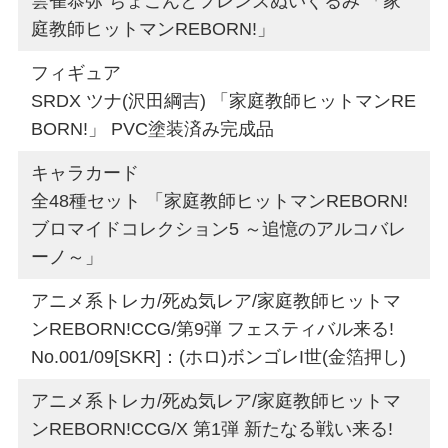
雲雀恭弥 ちょこんとフレンズぬいぐるみ 「家
庭教師ヒットマンREBORN!」
フィギュア
SRDX ツナ(沢田綱吉) 「家庭教師ヒットマンRE
BORN!」 PVC塗装済み完成品
キャラカード
全48種セット 「家庭教師ヒットマンREBORN!
ブロマイドコレクション5 ～追憶のアルコバレ
ーノ～」
アニメ系トレカ/死ぬ気レア/家庭教師ヒットマ
ンREBORN!CCG/第9弾 フェスティバル来る!
No.001/09[SKR]：(ホロ)ボンゴレI世(金箔押し)
アニメ系トレカ/死ぬ気レア/家庭教師ヒットマ
ンREBORN!CCG/X 第1弾 新たなる戦い来る!