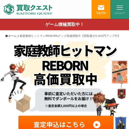
宅配買取
メニュー
ゲーム積極買取中！
ホーム
家庭教師ヒットマンREBORNグッズ高価買取中【買取最大5,000円アップ中】