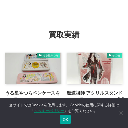
買取実績
うる星やつら
その他
うる星やつらペンケースを
魔道祖師 アクリルスタンド
買い取りました
を買い取りました
当サイトではCookieを使用します。Cookieの使用に関する詳細は
「
クッキーポリシー
」をご覧ください。
OK
その他
おジャ魔女どれみ