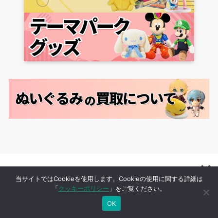
当サイトではCookieを使用します。Cookieの使用に関する詳細は
「
クッキーポリシー
」をご覧ください。
買取クエストが選ばれる理由
OK