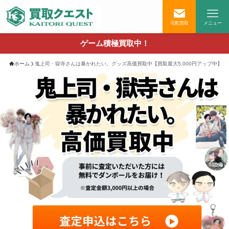
宅配買取
メニュー
ゲーム積極買取中！
ホーム
鬼上司・獄寺さんは暴かれたい。グッズ高価買取中【買取最大5,000円アップ中】