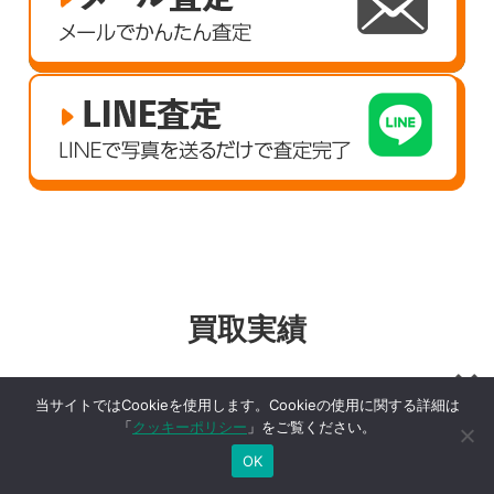
買取実績
当サイトではCookieを使用します。Cookieの使用に関する詳細は
うる星やつら
その他
「
クッキーポリシー
」をご覧ください。
OK