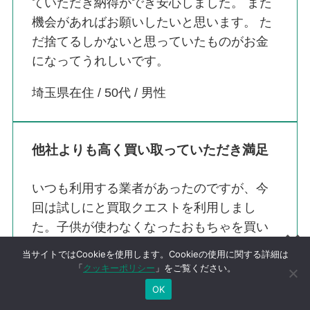
ていただき納得ができ安心しました。 また
機会があればお願いしたいと思います。 た
だ捨てるしかないと思っていたものがお金
になってうれしいです。
埼玉県在住 / 50代 / 男性
他社よりも高く買い取っていただき満足
いつも利用する業者があったのですが、今
回は試しにと買取クエストを利用しまし
た。子供が使わなくなったおもちゃを買い
取ってもらったのですが、いろんな種類が
当サイトではCookieを使用します。Cookieの使用に関する詳細は
混ざっていてもそのままで大丈夫とのこと
「
クッキーポリシー
」をご覧ください。
でまとめて買い取っていただきました。査
OK
定時もとても親切で入金も早く金額にも満