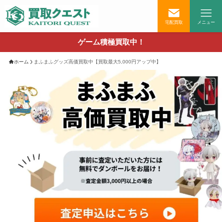
宅配買取
メニュー
ゲーム積極買取中！
ホーム
まふまふグッズ高価買取中【買取最大5,000円アップ中】