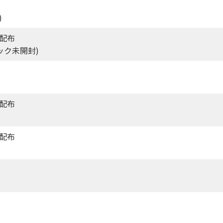
)
4配布
パック未開封)
4配布
4配布