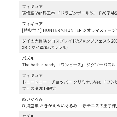
フィギュア
孫悟空 Ver.界王拳 「ドラゴンボール改」 PVC塗
フィギュア
[特典付き] HUNTER×HUNTER ジオラマステー
ダイの大冒険クロスブレイド/ジャンプフェスタ20
XB：マイ勇者(パラレル)
パズル
The bath is ready 「ワンピース」 ジグソーパズル
フィギュア
トニートニー・チョッパー クリミナルVer. 「ワンピース」 エクセ
フェスタ2014限定
ぬいぐるみ
O.海堂薫 おきがえぬいぐるみ 「新テニスの王子様
パズル