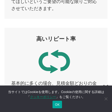
てほしいというご要望の可能な限りご対応
させていただきます。
高いリピート率
基本的に多くの場合、見積金額どおりの金
額で買取させていただいております。外箱
当サイトではCookieを使用します。Cookieの使用に関する詳細は
の多少のスレ・角落ちなどは減額いたしま
「
クッキーポリシー
」をご覧ください。
せん。ご依頼者様目線での対応を心がけて
OK
おりますので、2度、3度とリピートしてい