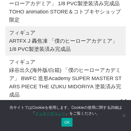
ーローアカデミア」 1/8 PVC製塗装済み完成品
TOHO animation STORE＆コトブキヤショップ
限定
フィギュア
ARTFX J 轟焦凍 「僕のヒーローアカデミア」
1/8 PVC製塗装済み完成品
フィギュア
緑谷出久(海外版/白箱) 「僕のヒーローアカデミ
ア」 BWFC 造形Academy SUPER MASTER ST
ARS PIECE THE IZUKU MIDORIYA 塗装済み完
成品
フィギュア
当サイトではCookieを使用します。Cookieの使用に関する詳細は
「
クッキーポリシー
」をご覧ください。
僕のヒーローアカデミア ジャンプ50周年 ロゴ
OK
キカクvol.5