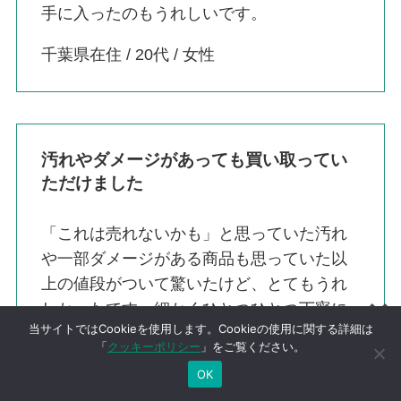
手に入ったのもうれしいです。
千葉県在住 / 20代 / 女性
汚れやダメージがあっても買い取ってい
ただけました
「これは売れないかも」と思っていた汚れ
や一部ダメージがある商品も思っていた以
上の値段がついて驚いたけど、とてもうれ
しかったです。細かくひとつひとつ丁寧に
当サイトではCookieを使用します。Cookieの使用に関する詳細は
査定していただき、とても満足できる金額
「
クッキーポリシー
」をご覧ください。
でした。査定時のやりとりも丁寧に説明し
OK
ていただき納得ができ安心しました。 また