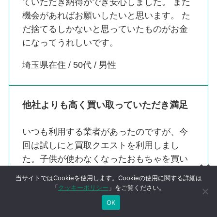
ていただき納得ができ安心しました。 また
機会があればお願いしたいと思います。 た
だ捨てるしかないと思っていたものがお金
になってうれしいです。
埼玉県在住 / 50代 / 男性
他社よりも高く買い取っていただき満足
いつも利用する業者があったのですが、今
回は試しにと買取クエストを利用しまし
た。子供が使わなくなったおもちゃを買い
取ってもらったのですが、いろんな種類が
当サイトではCookieを使用します。Cookieの使用に関する詳細は
混ざっていてもそのままで大丈夫とのこと
「
クッキーポリシー
」をご覧ください。
でまとめて買い取っていただきました。査
OK
定時もとても親切で入金も早く金額にも満