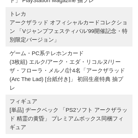
ド」 PlayStation Magazine 抽プレ
トレカ
アークザラッド オフィシャルカードコレクショ
ン 「Vジャンプフェスティバル’99開催記念・特
別限定バージョン」
ゲーム・PC系テレホンカード
(3枚組) エルク/アーク・エダ・リコルヌ/リー
ザ・フローラ・メルノ/計4名「アークザラッド
(Arc The Lad) [台紙付き]」 初回生産特典 抽プ
レ
フィギュア
[単品] ヂークベック 「PS2ソフト アークザラッ
ド 精霊の黄昏」 プレミアムボックス同梱フィ
ギュア