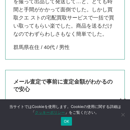
を撮って出品して発送して…と、とても時
間と手間がかかって面倒でした。しかし買
取クエ ストの宅配買取サービスで一括で買
い取ってもらい楽でした。商品を送るだけ
なのでわずらわしさもなく簡単でした。
群馬県在住 / 40代 / 男性
メール査定で事前に査定金額がわかるの
で安心
「これは買い取ってもらえるのかな？」と
当サイトではCookieを使用します。Cookieの使用に関する詳細は
「
クッキーポリシー
」をご覧ください。
いうアイテムでも事前に査定してくれるの
で、安心して買取ができました。ほかの買
OK
取店よりも高値の査定額だったので、即買